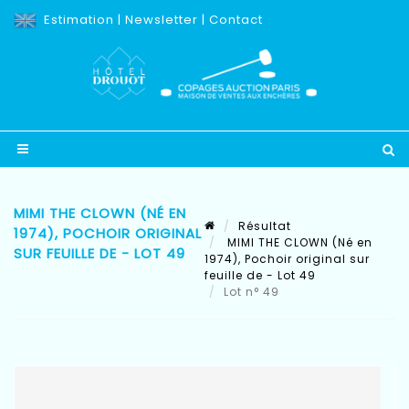
Estimation
|
Newsletter
|
Contact
MIMI THE CLOWN (NÉ EN
Résultat
1974), POCHOIR ORIGINAL
MIMI THE CLOWN (Né en
SUR FEUILLE DE - LOT 49
1974), Pochoir original sur
feuille de - Lot 49
Lot n° 49