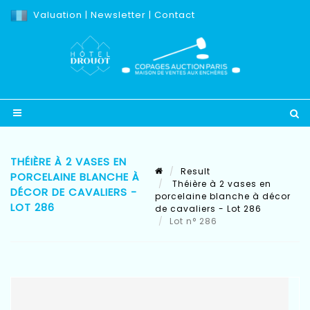
Valuation
|
Newsletter
|
Contact
THÉIÈRE À 2 VASES EN
Result
PORCELAINE BLANCHE À
Théière à 2 vases en
DÉCOR DE CAVALIERS -
porcelaine blanche à décor
LOT 286
de cavaliers - Lot 286
Lot n° 286