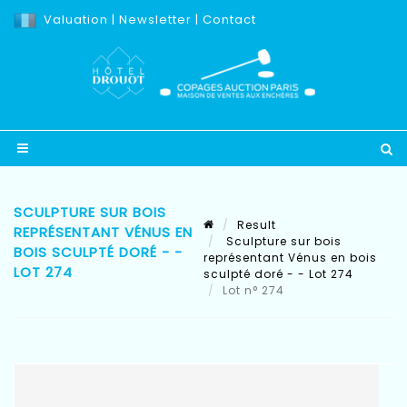
Valuation
|
Newsletter
|
Contact
SCULPTURE SUR BOIS
Result
REPRÉSENTANT VÉNUS EN
Sculpture sur bois
BOIS SCULPTÉ DORÉ - -
représentant Vénus en bois
LOT 274
sculpté doré - - Lot 274
Lot n° 274