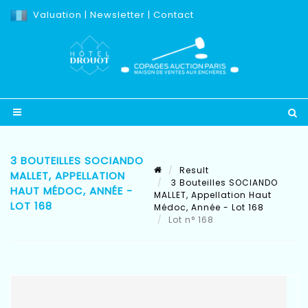
Valuation
|
Newsletter
|
Contact
3 BOUTEILLES SOCIANDO
Result
MALLET, APPELLATION
3 Bouteilles SOCIANDO
HAUT MÉDOC, ANNÉE -
MALLET, Appellation Haut
LOT 168
Médoc, Année - Lot 168
Lot n° 168