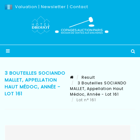
Valuation
|
Newsletter
|
Contact
3 BOUTEILLES SOCIANDO
Result
MALLET, APPELLATION
3 Bouteilles SOCIANDO
HAUT MÉDOC, ANNÉE -
MALLET, Appellation Haut
LOT 161
Médoc, Année - Lot 161
Lot n° 161