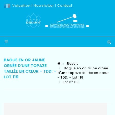
Valuation
|
Newsletter
|
Contact
BAGUE EN OR JAUNE
Result
ORNÉE D'UNE TOPAZE
Bague en or jaune ornée
TAILLÉE EN CŒUR - TDD: -
d'une topaze taillée en cœur
LOT 119
- TDD: - Lot 119
Lot n° 119