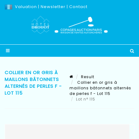
Valuation
|
Newsletter
|
Contact
COLLIER EN OR GRIS À
Result
MAILLONS BÂTONNETS
Collier en or gris à
ALTERNÉS DE PERLES F -
maillons bâtonnets alternés
LOT 115
de perles f - Lot 115
Lot n° 115