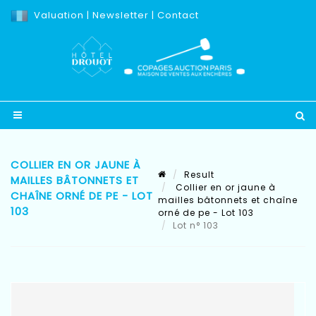
Valuation
|
Newsletter
|
Contact
COLLIER EN OR JAUNE À
Result
MAILLES BÂTONNETS ET
Collier en or jaune à
CHAÎNE ORNÉ DE PE - LOT
mailles bâtonnets et chaîne
103
orné de pe - Lot 103
Lot n° 103