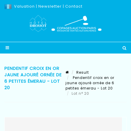
Valuation
|
Newsletter
|
Contact
PENDENTIF CROIX EN OR
Result
JAUNE AJOURÉ ORNÉE DE
Pendentif croix en or
6 PETITES ÉMERAU - LOT
jaune ajouré ornée de 6
20
petites émerau - Lot 20
Lot n° 20