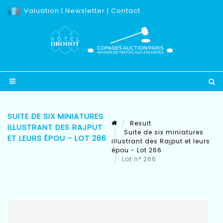
Valuation
|
Newsletter
|
Contact
SUITE DE SIX MINIATURES
Result
ILLUSTRANT DES RAJPUT
Suite de six miniatures
ET LEURS ÉPOU - LOT 266
illustrant des Rajput et leurs
épou - Lot 266
Lot n° 266