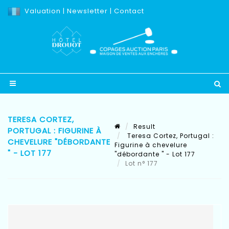
Valuation
|
Newsletter
|
Contact
TERESA CORTEZ,
Result
PORTUGAL : FIGURINE À
Teresa Cortez, Portugal :
CHEVELURE "DÉBORDANTE
Figurine à chevelure
" - LOT 177
"débordante " - Lot 177
Lot n° 177