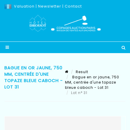
Valuation
|
Newsletter
|
Contact
BAGUE EN OR JAUNE, 750
Result
MM, CENTRÉE D'UNE
Bague en or jaune, 750
TOPAZE BLEUE CABOCH -
MM, centrée d'une topaze
LOT 31
bleue caboch - Lot 31
Lot n° 31