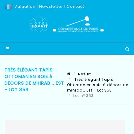
Valuation
|
Newsletter
|
Contact
TRÈS ÉLÉGANT TAPIS
Result
OTTOMAN EN SOIE À
Très élégant Tapis
DÉCORS DE MIHRAB ,, EST
Ottoman en soie à décors de
- LOT 353
mihrab ,, Est - Lot 353
Lot n° 353