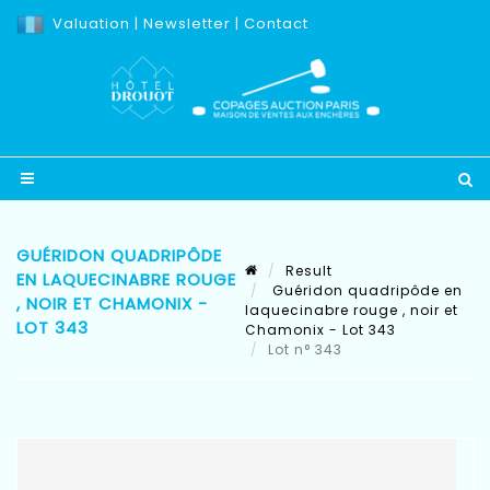
Valuation
|
Newsletter
|
Contact
GUÉRIDON QUADRIPÔDE
Result
EN LAQUECINABRE ROUGE
Guéridon quadripôde en
, NOIR ET CHAMONIX -
laquecinabre rouge , noir et
LOT 343
Chamonix - Lot 343
Lot n° 343