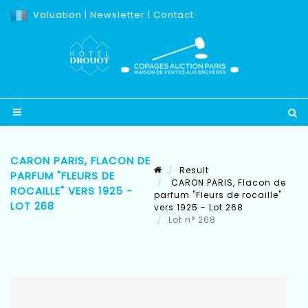
Valuation
|
Newsletter
|
Contact
CARON PARIS, FLACON DE
Result
PARFUM "FLEURS DE
CARON PARIS, Flacon de
ROCAILLE" VERS 1925 -
parfum "Fleurs de rocaille"
LOT 268
vers 1925 - Lot 268
Lot n° 268