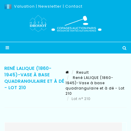
Valuation
|
Newsletter
|
Contact
RENÉ LALIQUE (1860-
Result
1945)-VASE À BASE
René LALIQUE (1860-
QUADRANGULAIRE ET À DÉ
1945)-Vase à base
- LOT 210
quadrangulaire et à dé - Lot
210
Lot n° 210