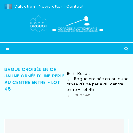
Valuation
|
Newsletter
|
Contact
BAGUE CROISÉE EN OR
Result
JAUNE ORNÉE D'UNE PERLE
Bague croisée en or jaune
AU CENTRE ENTRE - LOT
ornée d'une perle au centre
45
entre - Lot 45
Lot n° 45