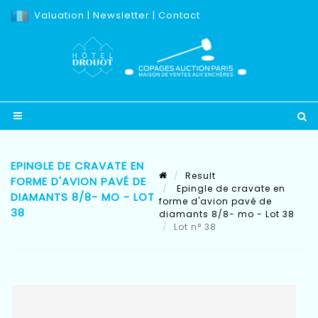
Valuation
|
Newsletter
|
Contact
EPINGLE DE CRAVATE EN
Result
FORME D'AVION PAVÉ DE
Epingle de cravate en
DIAMANTS 8/8- MO - LOT
forme d'avion pavé de
38
diamants 8/8- mo - Lot 38
Lot n° 38