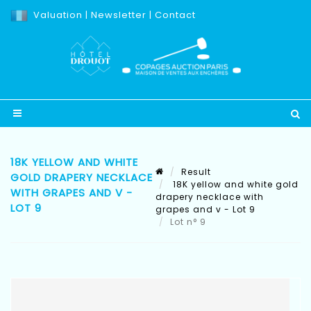
Valuation
|
Newsletter
|
Contact
18K YELLOW AND WHITE
Result
GOLD DRAPERY NECKLACE
18K yellow and white gold
WITH GRAPES AND V -
drapery necklace with
LOT 9
grapes and v - Lot 9
Lot n° 9