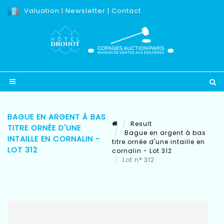
Valuation
|
Newsletter
|
Contact
BAGUE EN ARGENT À BAS
Result
TITRE ORNÉE D'UNE
Bague en argent à bas
INTAILLE EN CORNALIN -
titre ornée d'une intaille en
LOT 312
cornalin - Lot 312
Lot n° 312