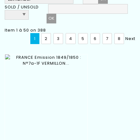
SOLD / UNSOLD
Item 1 à 50 on 388
1
2
3
4
5
6
7
8
Next