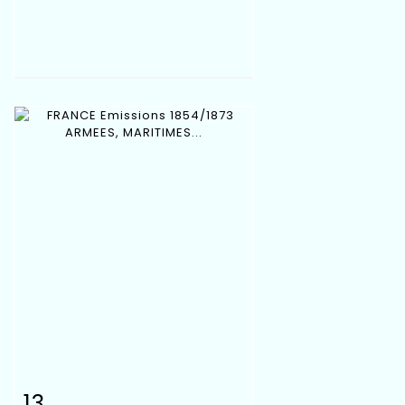
13
Item detail
Zoom