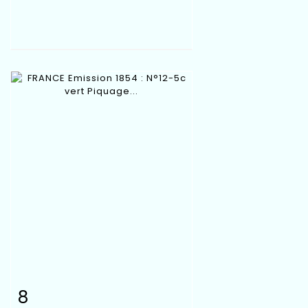
8
Item detail
Zoom