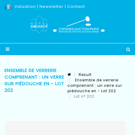
Valuation
|
Newsletter
|
Contact
ENSEMBLE DE VERRERIE
Result
COMPRENANT : UN VERRE
Ensemble de verrerie
SUR PIÉDOUCHE EN - LOT
comprenant : un verre sur
202
piédouche en - Lot 202
Lot n° 202