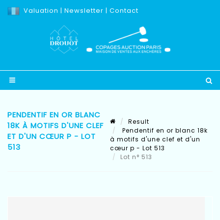
Valuation
|
Newsletter
|
Contact
PENDENTIF EN OR BLANC
Result
18K À MOTIFS D'UNE CLEF
Pendentif en or blanc 18k
ET D'UN CŒUR P - LOT
à motifs d'une clef et d'un
513
cœur p - Lot 513
Lot n° 513