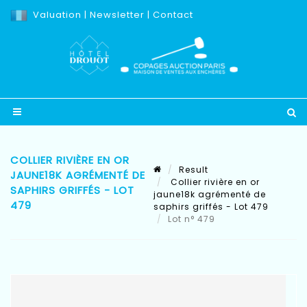
Valuation
|
Newsletter
|
Contact
COLLIER RIVIÈRE EN OR
Result
JAUNE18K AGRÉMENTÉ DE
Collier rivière en or
SAPHIRS GRIFFÉS - LOT
jaune18k agrémenté de
479
saphirs griffés - Lot 479
Lot n° 479