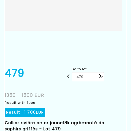
479
Go to lot
1350 - 1500 EUR
Result with fees
Result :
1 706EUR
Collier rivière en or jaune18k agrémenté de
saphirs griffés - Lot 479