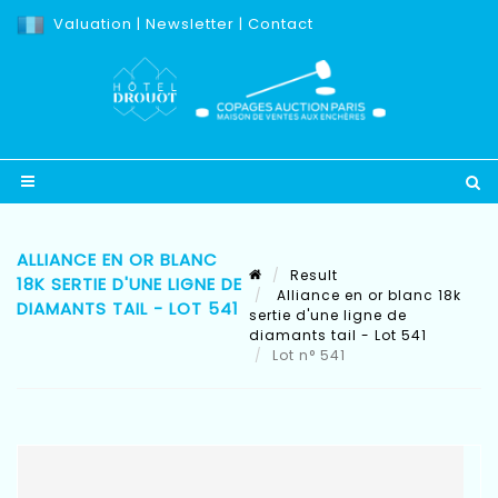
Valuation
|
Newsletter
|
Contact
ALLIANCE EN OR BLANC
Result
18K SERTIE D'UNE LIGNE DE
Alliance en or blanc 18k
DIAMANTS TAIL - LOT 541
sertie d'une ligne de
diamants tail - Lot 541
Lot n° 541