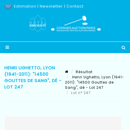
Estimation
|
Newsletter
|
Contact
HENRI UGHETTO, LYON
Résultat
(1941-2011): "14500
Henri Ughetto, Lyon (1941-
GOUTTES DE SANG", DÉ -
2011): "14500 Gouttes de
LOT 247
Sang", dé - Lot 247
Lot n° 247