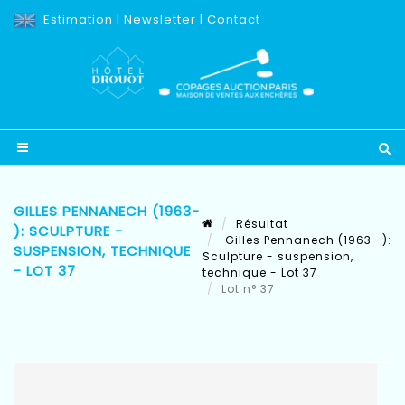
Estimation
|
Newsletter
|
Contact
GILLES PENNANECH (1963-
Résultat
): SCULPTURE -
Gilles Pennanech (1963- ):
SUSPENSION, TECHNIQUE
Sculpture - suspension,
- LOT 37
technique - Lot 37
Lot n° 37