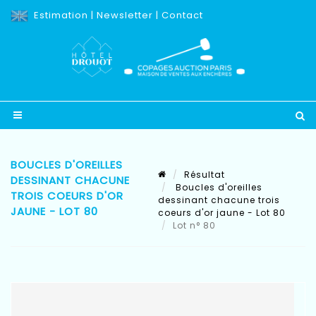
Estimation
|
Newsletter
|
Contact
BOUCLES D'OREILLES
Résultat
DESSINANT CHACUNE
Boucles d'oreilles
TROIS COEURS D'OR
dessinant chacune trois
JAUNE - LOT 80
coeurs d'or jaune - Lot 80
Lot n° 80