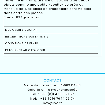
moyenne en transparence on voit déjà de beaux
objets comme une petite «goutte» colorée et
translucide. Des billes de cristobalite sont visibles
dans certaines pièces.
Poids : 894gr environ
MES ORDRES D'ACHAT
INFORMATIONS SUR LA VENTE
CONDITIONS DE VENTE
RETOURNER AU CATALOGUE
CONTACT
5 rue de Provence - 75009 PARIS
Galerie en rez-de-chaussée
Tél. : +33 (0)1 40 06 91 57
Mob : +33 (0)6 76 14 06 74
pcv@live.fr