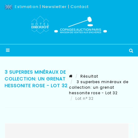
Estimation
|
Newsletter
|
Contact
3 SUPERBES MINÉRAUX DE
Résultat
COLLECTION: UN GRENAT
3 superbes minéraux de
HESSONITE ROSE - LOT 32
collection: un grenat
hessonite rose - Lot 32
Lot n° 32