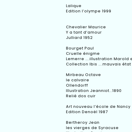
Lalique
Edition l’olympe 1999
Chevalier Maurice
Y a tant d’amour
Julliard 1952
Bourget Paul
Cruelle énigme
Lemerre ….illustration Marold e
Collection Ibis ….mauvais état
Mirbeau Octave
le calvaire
Ollendorff
Illustration Jeanniot…1890
Relié dos cuir
Art nouveau l’école de Nancy
Edition Denoël 1987
Bertheroy Jean
les vierges de Syracuse