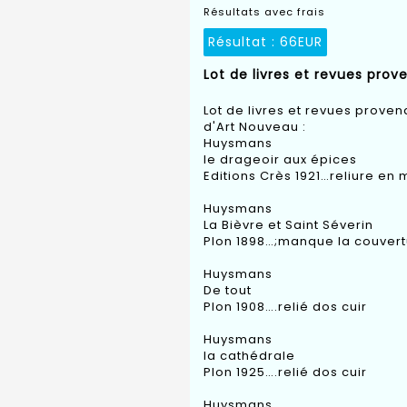
Résultats avec frais
Résultat :
66EUR
Lot de livres et revues prov
Lot de livres et revues proven
d'Art Nouveau :
Huysmans
le drageoir aux épices
Editions Crès 1921…reliure en 
Huysmans
La Bièvre et Saint Séverin
Plon 1898…;manque la couvert
Huysmans
De tout
Plon 1908….relié dos cuir
Huysmans
la cathédrale
Plon 1925….relié dos cuir
Huysmans