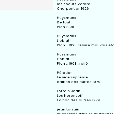
les soeurs Vatard
Charpentier 1926
Huysmans
De tout
Plon 1908
Huysmans
L’oblat
Plon …1925 reliure mauvais ét
Huysmans
L’oblat
Plon …1908…relié
Péladan
Le vice suprême
edition des autres 1979
Lorrain Jean
Les Noronsoff
Edition des autres 1979
jean Lorrain
Princesses d’ivoire et d’ivres