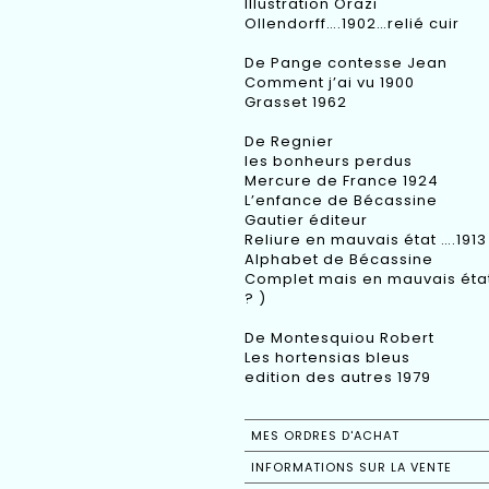
Illustration Orazi
Ollendorff….1902…relié cuir
De Pange contesse Jean
Comment j’ai vu 1900
Grasset 1962
De Regnier
les bonheurs perdus
Mercure de France 1924
L’enfance de Bécassine
Gautier éditeur
Reliure en mauvais état ….1913
Alphabet de Bécassine
Complet mais en mauvais éta
? )
De Montesquiou Robert
Les hortensias bleus
edition des autres 1979
MES ORDRES D'ACHAT
INFORMATIONS SUR LA VENTE