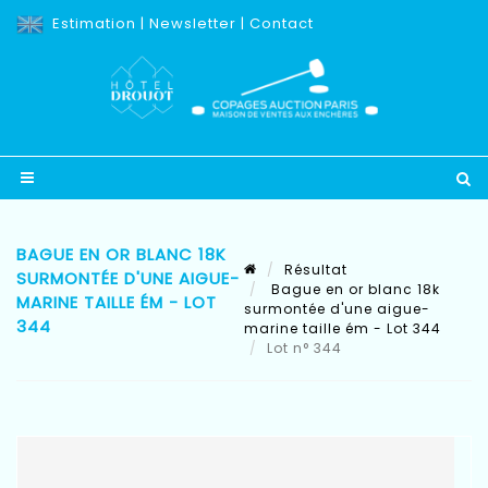
Estimation
|
Newsletter
|
Contact
BAGUE EN OR BLANC 18K
Résultat
SURMONTÉE D'UNE AIGUE-
Bague en or blanc 18k
MARINE TAILLE ÉM - LOT
surmontée d'une aigue-
344
marine taille ém - Lot 344
Lot n° 344