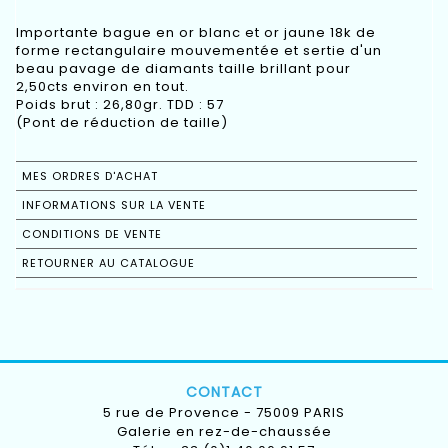
Importante bague en or blanc et or jaune 18k de
forme rectangulaire mouvementée et sertie d'un
beau pavage de diamants taille brillant pour
2,50cts environ en tout.
Poids brut : 26,80gr. TDD : 57
(Pont de réduction de taille)
MES ORDRES D'ACHAT
INFORMATIONS SUR LA VENTE
CONDITIONS DE VENTE
RETOURNER AU CATALOGUE
CONTACT
5 rue de Provence - 75009 PARIS
Galerie en rez-de-chaussée