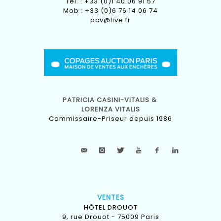
Tél. : +33 (0)1 40 06 91 57
Mob : +33 (0)6 76 14 06 74
pcv@live.fr
PATRICIA CASINI-VITALIS &
LORENZA VITALIS
Commissaire-Priseur depuis 1986
VENTES
HÔTEL DROUOT
9, rue Drouot - 75009 Paris