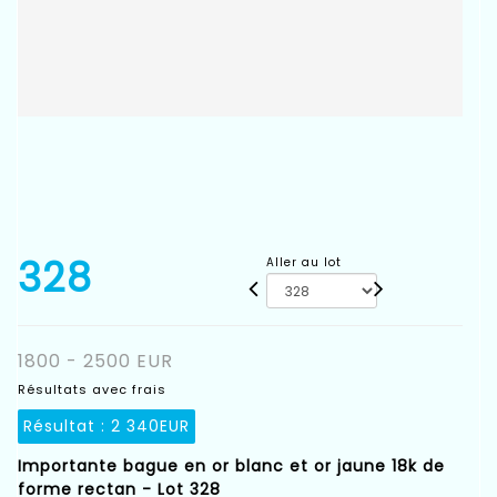
328
Aller au lot
1800 - 2500 EUR
Résultats avec frais
Résultat :
2 340EUR
Importante bague en or blanc et or jaune 18k de
forme rectan - Lot 328