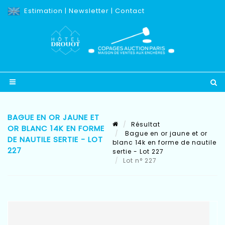
Estimation
|
Newsletter
|
Contact
BAGUE EN OR JAUNE ET
Résultat
OR BLANC 14K EN FORME
Bague en or jaune et or
DE NAUTILE SERTIE - LOT
blanc 14k en forme de nautile
227
sertie - Lot 227
Lot n° 227