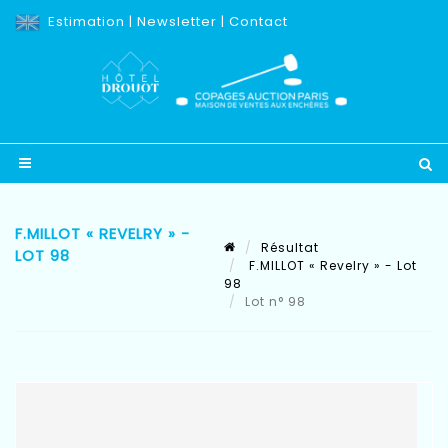
Estimation
|
Newsletter
|
Contact
F.MILLOT « REVELRY » -
Résultat
LOT 98
F.MILLOT « Revelry » - Lot
98
Lot n° 98