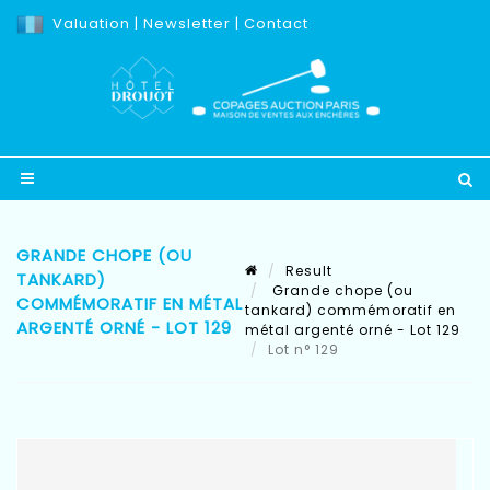
Valuation
|
Newsletter
|
Contact
GRANDE CHOPE (OU
Result
TANKARD)
Grande chope (ou
COMMÉMORATIF EN MÉTAL
tankard) commémoratif en
ARGENTÉ ORNÉ - LOT 129
métal argenté orné - Lot 129
Lot n° 129