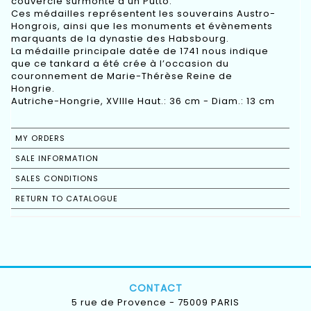
couvercle surmonté d’un Putto.
Ces médailles représentent les souverains Austro-
Hongrois, ainsi que les monuments et évènements
marquants de la dynastie des Habsbourg.
La médaille principale datée de 1741 nous indique
que ce tankard a été crée à l’occasion du
couronnement de Marie-Thérèse Reine de
Hongrie.
Autriche-Hongrie, XVIIIe Haut.: 36 cm - Diam.: 13 cm
MY ORDERS
SALE INFORMATION
SALES CONDITIONS
RETURN TO CATALOGUE
CONTACT
5 rue de Provence - 75009 PARIS