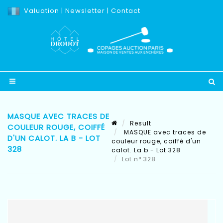
Valuation
|
Newsletter
|
Contact
MASQUE AVEC TRACES DE
Result
COULEUR ROUGE, COIFFÉ
MASQUE avec traces de
D'UN CALOT. LA B - LOT
couleur rouge, coiffé d'un
328
calot. La b - Lot 328
Lot n° 328