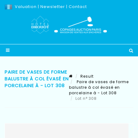
Valuation
|
Newsletter
|
Contact
PAIRE DE VASES DE FORME
Result
BALUSTRE À COL ÉVASÉ EN
Paire de vases de forme
PORCELAINE À - LOT 308
balustre à col évasé en
porcelaine à - Lot 308
Lot n° 308