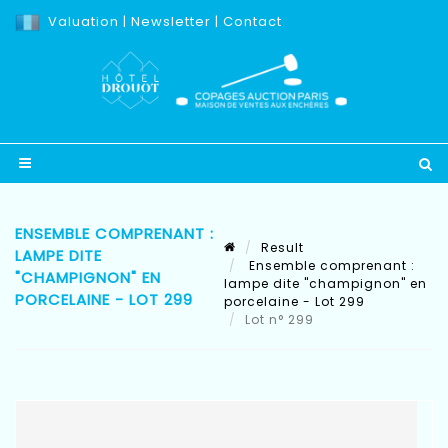
Valuation
|
Newsletter
|
Contact
ENSEMBLE COMPRENANT :
Result
LAMPE DITE
Ensemble comprenant :
"CHAMPIGNON" EN
lampe dite "champignon" en
PORCELAINE - LOT 299
porcelaine - Lot 299
Lot n° 299