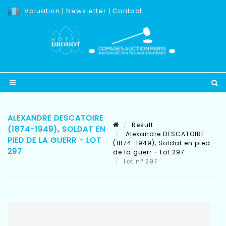
Valuation
|
Newsletter
|
Contact
ALEXANDRE DESCATOIRE
Result
(1874-1949), SOLDAT EN
Alexandre DESCATOIRE
PIED DE LA GUERR - LOT
(1874-1949), Soldat en pied
297
de la guerr - Lot 297
Lot n° 297