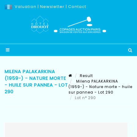
Valuation
|
Newsletter
|
Contact
MILENA PALAKARKINA
Result
(1959-) - NATURE MORTE
Milena PALAKARKINA
- HUILE SUR PANNEA - LOT
(1959-) - Nature morte - huile
290
sur pannea - Lot 290
Lot n° 290