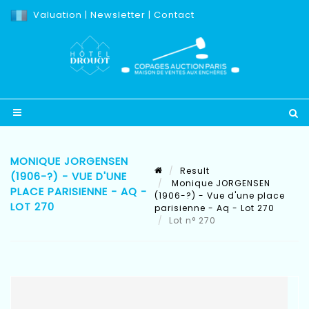
Valuation
|
Newsletter
|
Contact
MONIQUE JORGENSEN
Result
(1906-?) - VUE D'UNE
Monique JORGENSEN
PLACE PARISIENNE - AQ -
(1906-?) - Vue d'une place
LOT 270
parisienne - Aq - Lot 270
Lot n° 270