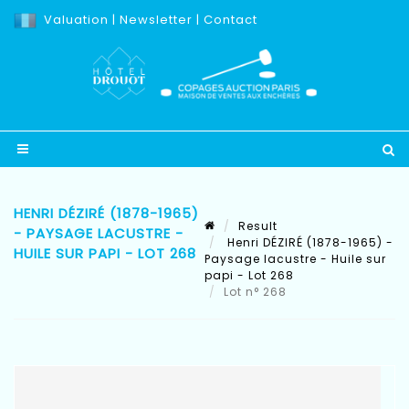
Valuation
|
Newsletter
|
Contact
HENRI DÉZIRÉ (1878-1965)
Result
- PAYSAGE LACUSTRE -
Henri DÉZIRÉ (1878-1965) -
HUILE SUR PAPI - LOT 268
Paysage lacustre - Huile sur
papi - Lot 268
Lot n° 268