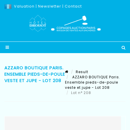
Valuation
|
Newsletter
|
Contact
AZZARO BOUTIQUE PARIS.
Result
ENSEMBLE PIEDS-DE-POULE
AZZARO BOUTIQUE Paris.
VESTE ET JUPE - LOT 208
Ensemble pieds-de-poule
veste et jupe - Lot 208
Lot n° 208