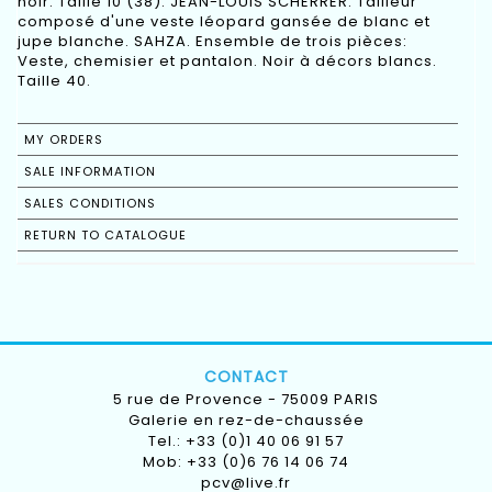
noir. Taille 10 (38). JEAN-LOUIS SCHERRER. Tailleur
composé d'une veste léopard gansée de blanc et
jupe blanche. SAHZA. Ensemble de trois pièces:
Veste, chemisier et pantalon. Noir à décors blancs.
Taille 40.
MY ORDERS
SALE INFORMATION
SALES CONDITIONS
RETURN TO CATALOGUE
CONTACT
5 rue de Provence - 75009 PARIS
Galerie en rez-de-chaussée
Tel.: +33 (0)1 40 06 91 57
Mob: +33 (0)6 76 14 06 74
pcv@live.fr