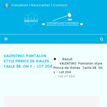
Valuation
|
Newsletter
|
Contact
VALENTINO. PANTALON
Result
STYLE PRINCE DE GALLES.
VALENTINO. Pantalon style
TAILLE 38. ON Y - LOT 204
Prince de Galles. Taille 38. On
y - Lot 204
Lot n° 204