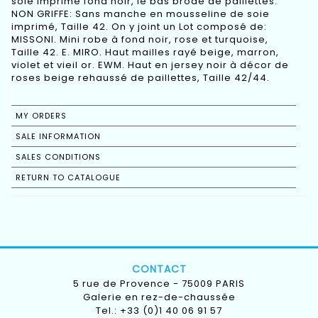
soie imprimé fond noir, le bas brodé de paillettes.
NON GRIFFE: Sans manche en mousseline de soie
imprimé, Taille 42. On y joint un Lot composé de:
MISSONI. Mini robe à fond noir, rose et turquoise,
Taille 42. E. MIRO. Haut mailles rayé beige, marron,
violet et vieil or. EWM. Haut en jersey noir à décor de
roses beige rehaussé de paillettes, Taille 42/44.
MY ORDERS
SALE INFORMATION
SALES CONDITIONS
RETURN TO CATALOGUE
CONTACT
5 rue de Provence - 75009 PARIS
Galerie en rez-de-chaussée
Tel.: +33 (0)1 40 06 91 57