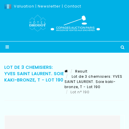
Valuation
|
Newsletter
|
Contact
LOT DE 3 CHEMISIERS:
Result
YVES SAINT LAURENT. SOIE
Lot de 3 chemisiers: YVES
KAKI-BRONZE, T - LOT 190
SAINT LAURENT. Soie kaki-
bronze, T - Lot 190
Lot n° 190