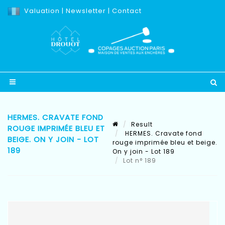
Valuation
|
Newsletter
|
Contact
HERMES. CRAVATE FOND
Result
ROUGE IMPRIMÉE BLEU ET
HERMES. Cravate fond
BEIGE. ON Y JOIN - LOT
rouge imprimée bleu et beige.
189
On y join - Lot 189
Lot n° 189