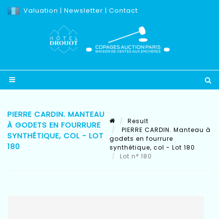
Valuation
|
Newsletter
|
Contact
PIERRE CARDIN. MANTEAU
Result
À GODETS EN FOURRURE
PIERRE CARDIN. Manteau à
SYNTHÉTIQUE, COL - LOT
godets en fourrure
180
synthétique, col - Lot 180
Lot n° 180