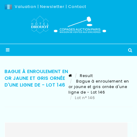
Valuation
|
Newsletter
|
Contact
BAGUE À ENROULEMENT EN
Result
OR JAUNE ET GRIS ORNÉE
Bague à enroulement en
D'UNE LIGNE DE - LOT 146
or jaune et gris ornée d'une
ligne de - Lot 146
Lot n° 146