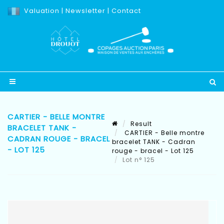
Valuation
|
Newsletter
|
Contact
CARTIER - BELLE MONTRE
Result
BRACELET TANK -
CARTIER - Belle montre
CADRAN ROUGE - BRACEL
bracelet TANK - Cadran
- LOT 125
rouge - bracel - Lot 125
Lot n° 125